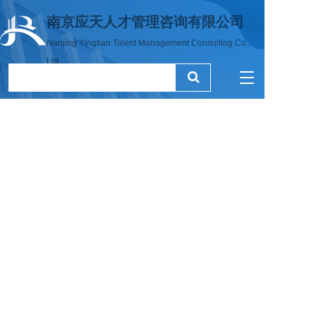
南京应天人才管理咨询有限公司
Nanjing Yingtian Talent Management Consulting Co., 
Ltd
T
o
g
g
l
e
n
a
v
i
g
a
t
i
o
n