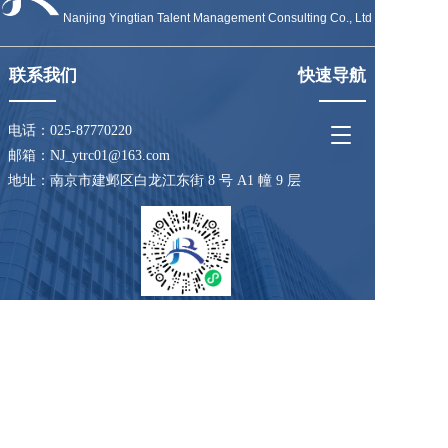
Nanjing Yingtian Talent Management Consulting Co., Ltd
联系我们
快速导航
电话：
025-87770220
T
o
邮箱：NJ_ytrc01@163.com
g
地址：南京市建邺区白龙江东街 8 号 A1 幢 9 层
g
l
e
n
a
v
i
扫码了解更多
g
a
t
Copyright©2023南京应天人才管理咨询有限公司
i
备案号：苏ICP备2023006660号
o
免责声明：本站部分资讯、图片来源于网络及网友投稿，如
n