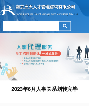
南京应天人才管理咨询有限公司
南京应天人才管理咨询有限公司
Nanjing Yingtian Talent Management Consulting Co., 
Nanjing Yingtian Talent Management Consulting Co., Ltd
Ltd
T
o
g
g
l
e
n
a
v
i
g
a
t
2023年6月人事关系划转完毕
i
o
n