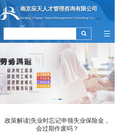
南京应天人才管理咨询有限公司
南京应天人才管理咨询有限公司
Nanjing Yingtian Talent Management Consulting Co., 
Nanjing Yingtian Talent Management Consulting Co., Ltd
Ltd
T
o
g
g
l
e
n
a
v
i
g
a
t
i
政策解读|失业时忘记申领失业保险金，
o
n
会过期作废吗？